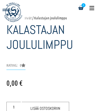
0
Etusivu
/
Leivät
/ Kalastajan joululimppu
KALASTAJAN
JOULULIMPPU
RATING: 0
0,00
€
LISÄÄ OSTOSKORIIN