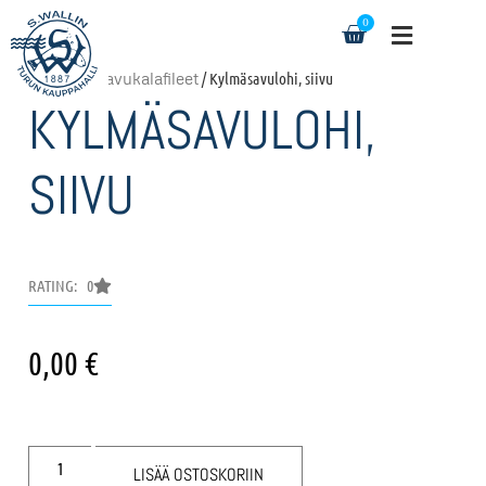
0
Etusivu
/
Savukalafileet
/ Kylmäsavulohi, siivu
KYLMÄSAVULOHI,
SIIVU
RATING: 0
0,00
€
LISÄÄ OSTOSKORIIN