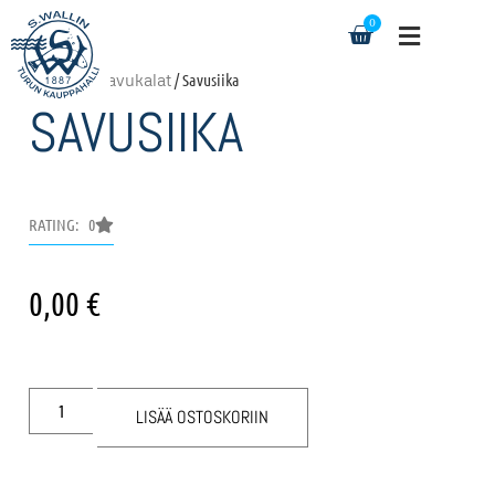
0
Etusivu
/
Savukalat
/ Savusiika
SAVUSIIKA
RATING: 0
0,00
€
LISÄÄ OSTOSKORIIN