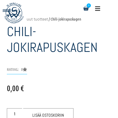
0
Etusivu
/
Muut tuotteet
/ Chili-jokirapuskagen
CHILI-
JOKIRAPUSKAGEN
RATING: 0
0,00
€
LISÄÄ OSTOSKORIIN