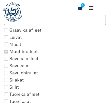
0
Graavikalafileet
Leivät
Mädit
Muut tuotteet
Savukalafileet
Savukalat
Savulohirullat
Silakat
Sillit
Tuorekalafileet
Tuorekalat