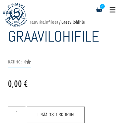
0
Etusivu
/
Graavikalafileet
/ Graavilohifile
GRAAVILOHIFILE
RATING: 0
0,00
€
LISÄÄ OSTOSKORIIN