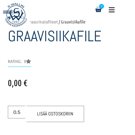
0
Etusivu
/
Graavikalafileet
/ Graavisiikafile
GRAAVISIIKAFILE
RATING: 0
0,00
€
LISÄÄ OSTOSKORIIN