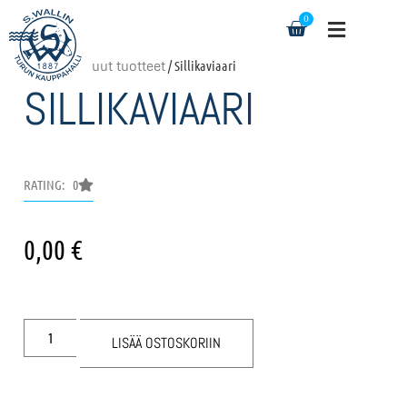
0
Etusivu
/
Muut tuotteet
/ Sillikaviaari
SILLIKAVIAARI
RATING: 0
0,00
€
LISÄÄ OSTOSKORIIN