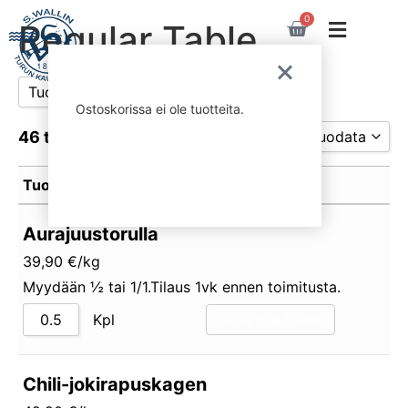
0
Regular Table
Tuotekategoriat
Ostoskorissa ei ole tuotteita.
Graavikalafileet
46 tuotetta
Suodata
Leivät
Tuotenimen p
Mädit
Tuotteet
Tuotenimen p
Muut tuotteet
Suodata
Savukalafileet
Aurajuustorulla
Savukalat
39,90 €/kg
Savulohirullat
Myydään ½ tai 1/1.Tilaus 1vk ennen toimitusta.
Silakat
Sillit
Kpl
Lisää tilaukseen
Tuorekalafileet
Tuorekalat
Chili-jokirapuskagen